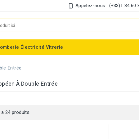
Appelez-nous : (+33)1 84 60 
lomberie
Électricité
Vitrerie
Chauffe-eau électrique instantané
Interrupteur et disjoncteur différentiel
ble Entrée
opéen À Double Entrée
y a 24 produits.