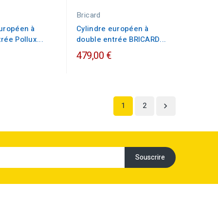
Bricard
européen à
Cylindre européen à
rée Pollux...
double entrée BRICARD...
479,00 €
1
2
