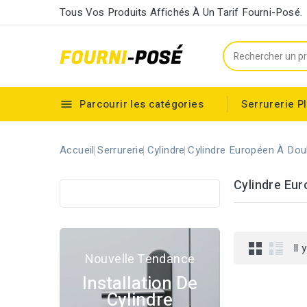
Tous Vos Produits Affichés À Un Tarif Fourni-Posé.
Parcourir les catégories
Serrurerie
P

Cylindre européen à double entrée
Accueil
Serrurerie
Cylindre
Cylindre Européen À Dou
Cylindre Eur
Il 
Nouvelle Tendance
Installation De
Cylindre