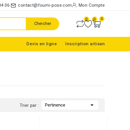
84 06
contact@fourni-pose.com
Mon Compte
0
0
0
Chercher
Devis en ligne
Inscription artisan

Pertinence
Trier par :