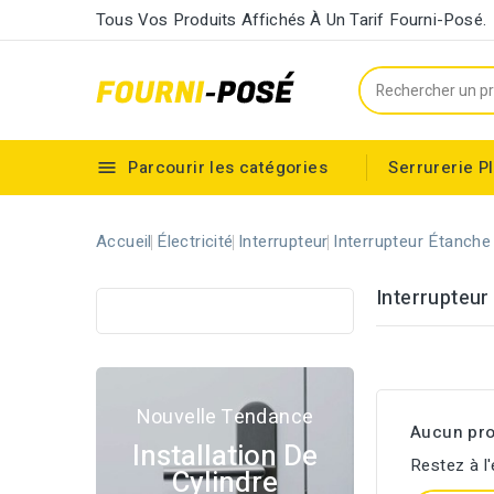
Tous Vos Produits Affichés À Un Tarif Fourni-Posé.
Parcourir les catégories
Serrurerie
P

Cylindre européen à double entrée
Accueil
Électricité
Interrupteur
Interrupteur Étanche
Interrupteur
Nouvelle Tendance
Aucun pro
Installation De
Restez à l'
Cylindre