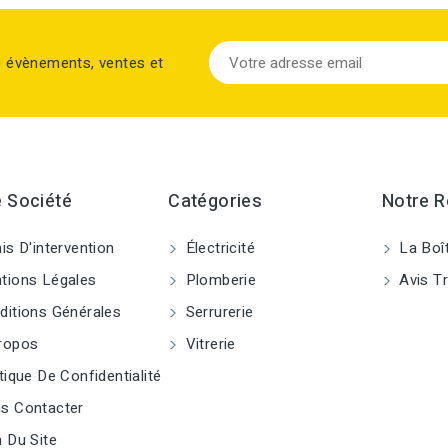
s évènements, ventes et
 Société
Catégories
Notre 
is D'intervention
Électricité
La Boî
ions Légales
Plomberie
Avis Tr
itions Générales
Serrurerie
ropos
Vitrerie
tique De Confidentialité
s Contacter
 Du Site