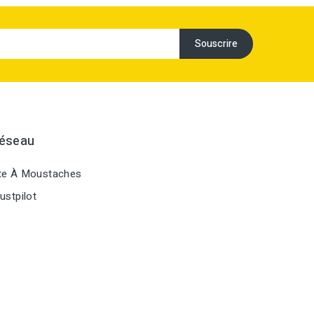
Réseau
te À Moustaches
ustpilot