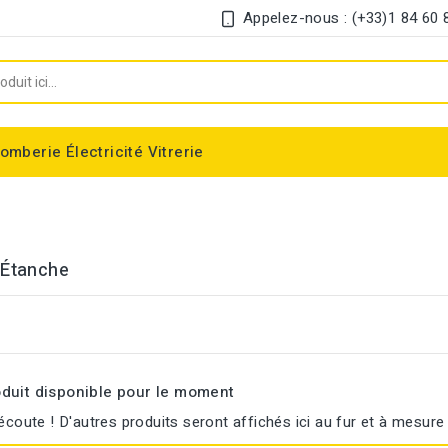
Appelez-nous : (+33)1 84 60 
lomberie
Électricité
Vitrerie
Chauffe-eau électrique instantané
Interrupteur et disjoncteur différentiel
 Étanche
duit disponible pour le moment
écoute ! D'autres produits seront affichés ici au fur et à mesure 