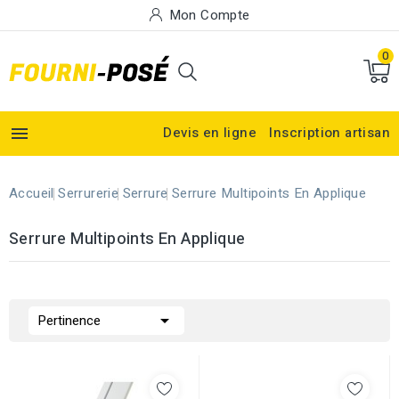
Mon Compte
0

Devis en ligne
Inscription artisan
Accueil
Serrurerie
Serrure
Serrure Multipoints En Applique
Serrure Multipoints En Applique

Pertinence