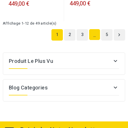
CITY PERFECTA fouillot
CITY PERFECTA A2P1...
449,00 €
449,00 €
Affichage 1-12 de 49 article(s)
1
2
3
5

…
Produit Le Plus Vu

Blog Categories
