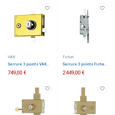
VAK
Fichet
Serrure 3 points VAK
Serrure 3 points Fichet
Kléops horizontale
Forges G372/G375
749,00 €
2 449,00 €
A2P1