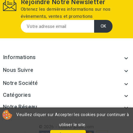
Rejoindre Notre Newsletter
Obtenez les dernières informations sur nos
évènements, ventes et promotions
Informations

Nous Suivre

Notre Société

Catégories

Notre Réseau

Veuillez cliquer sur Accepter les cookies pour continuer à
utiliser le site.
© 2026 - Fourni-pose.com