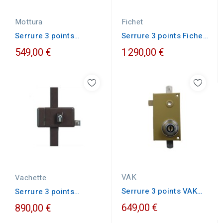
Mottura
Fichet
Serrure 3 points
Serrure 3 points Fichet
Mottura 30.537 A2P1
Sans Soucis double...
549,00 €
1 290,00 €
VAK
Vachette
Serrure 3 points VAK
Serrure 3 points
Kléops verticale A2P1
vachette profil
649,00 €
890,00 €
européen...