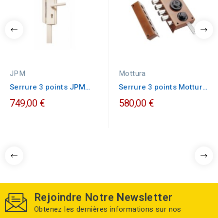
JPM
Mottura
Serrure 3 points JPM
Serrure 3 points Mottura
VIGISTYL
30.436 A2P1
749,00 €
580,00 €
Rejoindre Notre Newsletter
Obtenez les dernières informations sur nos