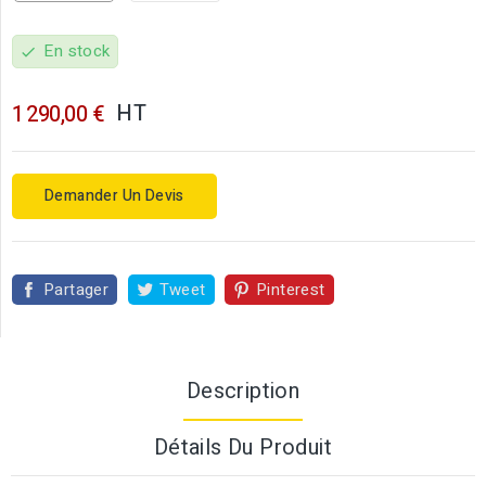
En stock
check
HT
1 290,00 €
Demander Un Devis
Partager
Tweet
Pinterest
Description
Détails Du Produit