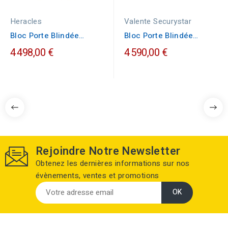
Heracles
Valente Securystar
Bloc Porte Blindée
Bloc Porte Blindée
Heracles MELISSA
L'Original
4 498,00 €
4 590,00 €
Rejoindre Notre Newsletter
Obtenez les dernières informations sur nos
évènements, ventes et promotions