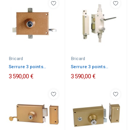
Bricard
Bricard
Serrure 3 points
Serrure 3 points
Bricard horizontale
Bricard verticale
3 590,00 €
3 590,00 €
tirage
fouillot