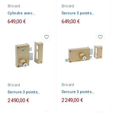
Bricard
Bricard
Cylindre avec
Serrure 3 points
protecteur chromé
Bricard A2P1
649,00 €
649,00 €
Bricard...
Bricard
Bricard
Serrure 3 points
Serrure 3 points
Bricard REMPART...
Bricard REMPART
2 249,00 €
2 490,00 €
verticale...