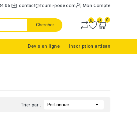
84 06
contact@fourni-pose.com
Mon Compte
0
0
0
Chercher
Devis en ligne
Inscription artisan

Pertinence
Trier par :