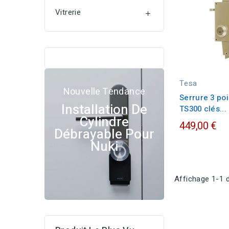
Vitrerie

Tesa
Nouvelle Tendance
Serrure 3 po
Installation De
TS300 clés...
Cylindre
449,00 €
Débrayable Pour
Nuki
Affichage 1-1 d