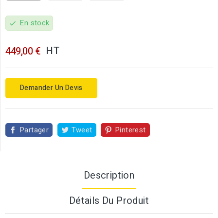
En stock
check
HT
449,00 €
Demander Un Devis
Partager
Tweet
Pinterest
Description
Détails Du Produit