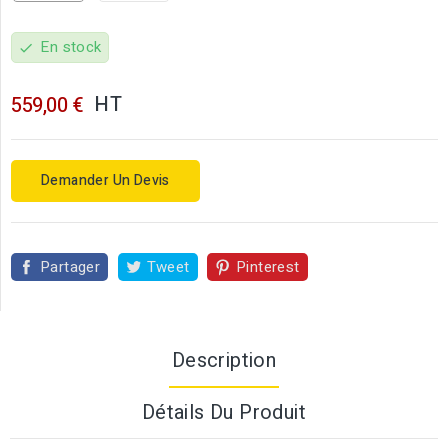
En stock
check
HT
559,00 €
Demander Un Devis
Partager
Tweet
Pinterest
Description
Détails Du Produit