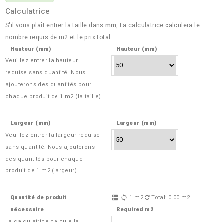
Calculatrice
S'il vous plaît entrer la taille dans
mm
, La calculatrice calculera le
nombre requis de
m2
et le prix total.
Hauteur (mm)
Hauteur (mm)
Veuillez entrer la hauteur
requise sans quantité. Nous
ajouterons des quantités pour
chaque produit de
1 m2 (la taille)
Largeur (mm)
Largeur (mm)
Veuillez entrer la largeur requise
sans quantité. Nous ajouterons
des quantités pour chaque
produit de
1 m2 (largeur)
Quantité de produit
1
m2
Total:
0.00
m2
dns
sync
nécessaire
Required m2
La calculatrice calcule la