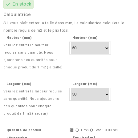
En stock
check
Calculatrice
S'il vous plaît entrer la taille dans
mm
, La calculatrice calculera le
nombre requis de
m2
et le prix total.
Hauteur (mm)
Hauteur (mm)
Veuillez entrer la hauteur
requise sans quantité. Nous
ajouterons des quantités pour
chaque produit de
1 m2 (la taille)
Largeur (mm)
Largeur (mm)
Veuillez entrer la largeur requise
sans quantité. Nous ajouterons
des quantités pour chaque
produit de
1 m2 (largeur)
Quantité de produit
1
m2
Total:
0.00
m2
dns
sync
nécessaire
Required m2