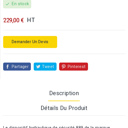
En stock
check
HT
229,00 €
Demander Un Devis
Partager
Tweet
Pinterest
Description
Détails Du Produit
Le dispositif hydraulique de sécurité 889 de la marque