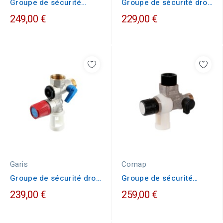
Groupe de sécurité
Groupe de sécurité droit
coudé GARIS S0-GSEC-
WATTS SFR 3/4''...
249,00 €
229,00 €
C20
Garis
Comap
Groupe de sécurité droit
Groupe de sécurité
GARIS S01-GSEC-20X
COMAP REVERSO 3/4''
239,00 €
259,00 €