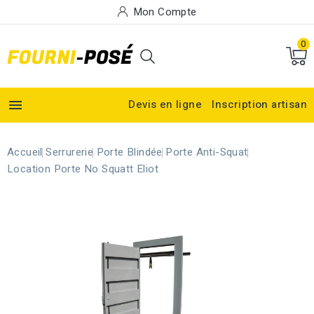
Mon Compte
0

Devis en ligne
Inscription artisan
Accueil
Serrurerie
Porte Blindée
Porte Anti-Squat
Location Porte No Squatt Eliot