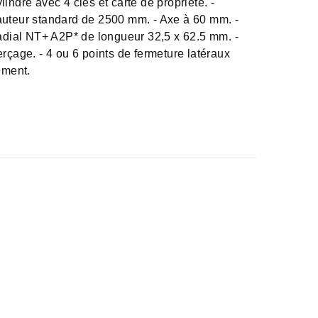
ndre avec 4 clés et carte de propriété. -
Hauteur standard de 2500 mm. - Axe à 60 mm. -
dial NT+ A2P* de longueur 32,5 x 62.5 mm. -
erçage. - 4 ou 6 points de fermeture latéraux
ément.