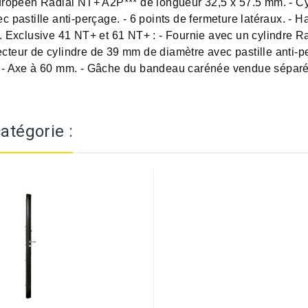
ropéen Radial NT+ A2P*** de longueur 32,5 x 57.5 mm. - Cyli
 pastille anti-perçage. - 6 points de fermeture latéraux. - 
xclusive 41 NT+ et 61 NT+ : - Fournie avec un cylindre Ra
tecteur de cylindre de 39 mm de diamètre avec pastille anti-p
. - Axe à 60 mm. - Gâche du bandeau carénée vendue sépar
atégorie :