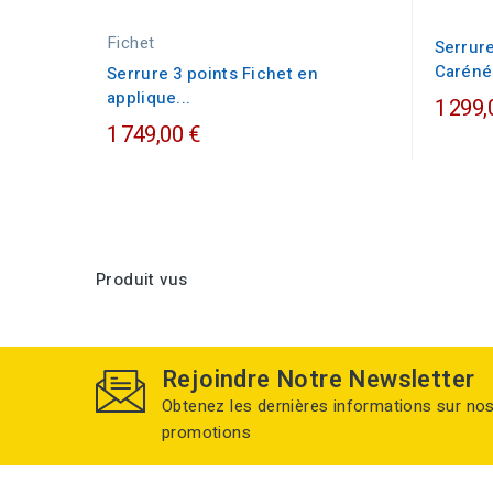
Fichet
Serrure
Carénée
Serrure 3 points Fichet en
applique...
1 299,
1 749,00 €
Produit vus
Rejoindre Notre Newsletter
Obtenez les dernières informations sur no
promotions