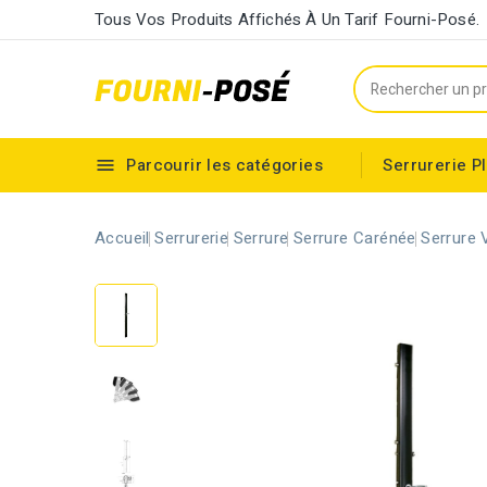
Tous Vos Produits Affichés À Un Tarif Fourni-Posé.
Parcourir les catégories
Serrurerie
P

Cylindre européen à double entrée
Accueil
Serrurerie
Serrure
Serrure Carénée
Serrure 