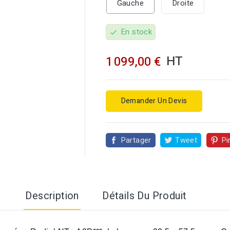
Gauche
Droite
En stock
check
HT
1 099,00 €

Demander Un Devis
Partager
Tweet
Pi
Description
Détails Du Produit