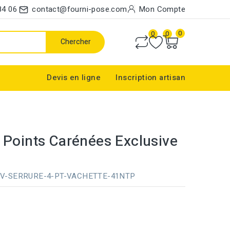
84 06
contact@fourni-pose.com
Mon Compte
0
0
0
Chercher
Devis en ligne
Inscription artisan
 Points Carénées Exclusive
V-SERRURE-4-PT-VACHETTE-41NTP