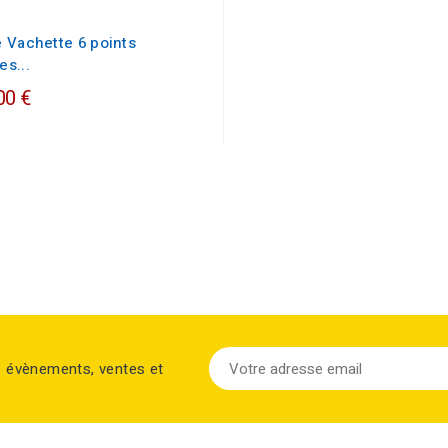
 Vachette 6 points
s...
00 €
s évènements, ventes et