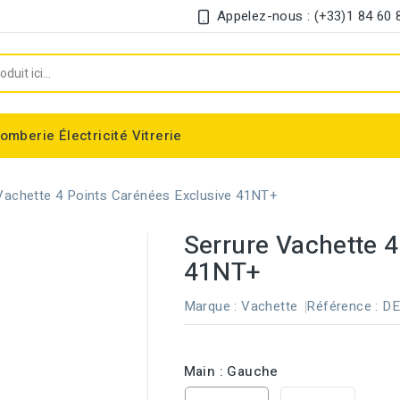
Appelez-nous : (+33)1 84 60 
lomberie
Électricité
Vitrerie
Chauffe-eau électrique instantané
Interrupteur et disjoncteur différentiel
Vachette 4 Points Carénées Exclusive 41NT+
Serrure Vachette 4
41NT+
Marque :
Vachette
Référence :
DE
Main : Gauche