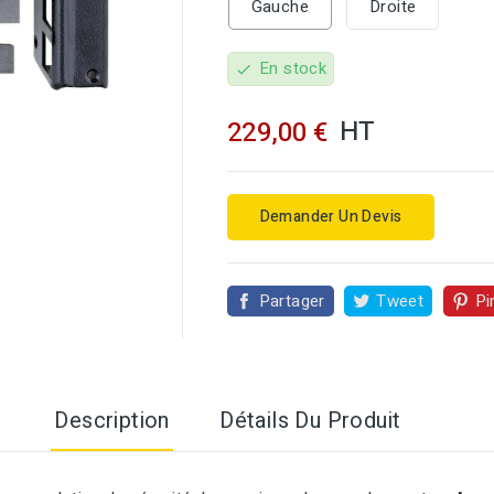
Gauche
Droite
En stock
check
HT
229,00 €

Demander Un Devis
Partager
Tweet
Pi
Description
Détails Du Produit