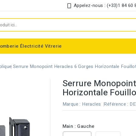
Appelez-nous : (+33)1 84 60 
lomberie
Électricité
Vitrerie
Chauffe-eau électrique instantané
Interrupteur et disjoncteur différentiel
plique
Serrure Monopoint Heracles 6 Gorges Horizontale Fouillo
Serrure Monopoint
Horizontale Fouillo
Marque :
Heracles
Référence :
DE
Main : Gauche