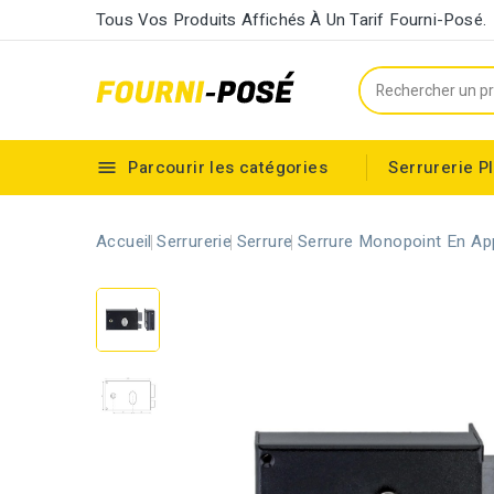
Tous Vos Produits Affichés À Un Tarif Fourni-Posé.
Parcourir les catégories
Serrurerie
P

Cylindre européen à double entrée
Accueil
Serrurerie
Serrure
Serrure Monopoint En Ap