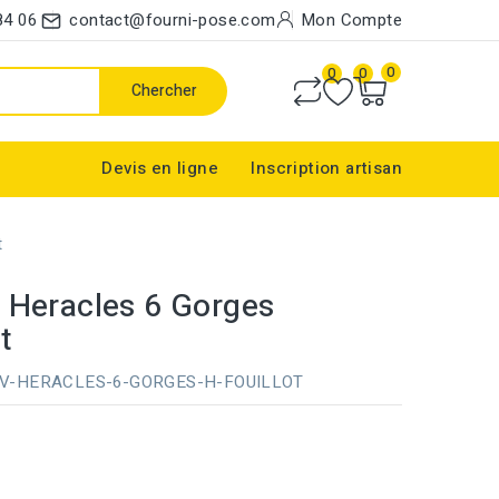
84 06
contact@fourni-pose.com
Mon Compte
0
0
0
Chercher
Devis en ligne
Inscription artisan
t
 Heracles 6 Gorges
t
V-HERACLES-6-GORGES-H-FOUILLOT