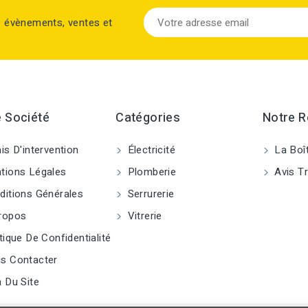
s évènements, ventes et
 Société
Catégories
Notre 
is D'intervention
Électricité
La Boî
ions Légales
Plomberie
Avis Tr
itions Générales
Serrurerie
ropos
Vitrerie
tique De Confidentialité
s Contacter
 Du Site