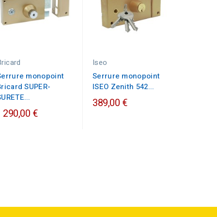
Bricard
Iseo
Pollux
Serrure monopoint
Serrure monopoint
Serrure
Bricard SUPER-
ISEO Zenith 542...
Pollux v
SURETE...
tirage
389,00 €
1 290,00 €
689,00