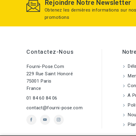
Rejoindre Notre Newsletter
Obtenez les dernières informations sur no
promotions
Contactez-Nous
Notre
Déla
Fourni-Pose.com
229 Rue Saint Honoré
Ment
75001 Paris
Cond
France
A P
01 84 60 84 06
Poli
contact@fourni-pose.com
Nou
Plan