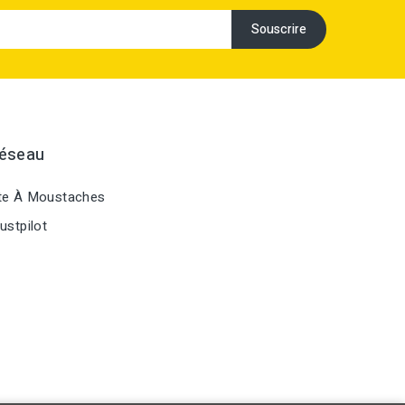
Réseau
te À Moustaches
ustpilot