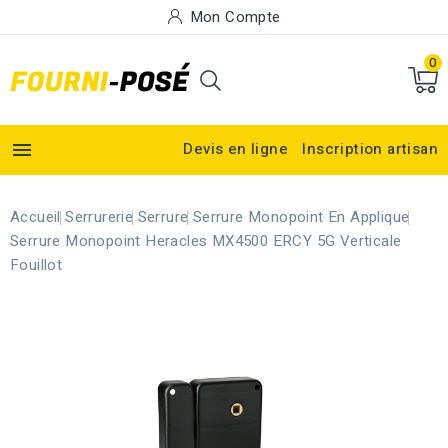
Mon Compte
0

Devis en ligne
Inscription artisan
Accueil
Serrurerie
Serrure
Serrure Monopoint En Applique
Serrure Monopoint Heracles MX4500 ERCY 5G Verticale
Fouillot