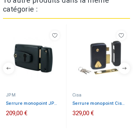
16 autre produits dans la même
catégorie :
JPM
Cisa
Serrure monopoint JPM
Serrure monopoint Cisa
FREELOX horizontale...
verticale fouillot
209,00 €
329,00 €