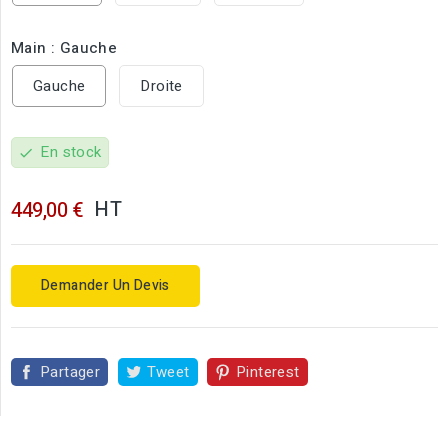
Main : Gauche
Gauche
Droite
En stock
check
HT
449,00 €
Demander Un Devis
Partager
Tweet
Pinterest