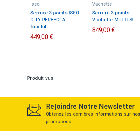
Iseo
Vachette
Serrure 3 points ISEO
Serrure 3 points
CITY PERFECTA
Vachette MULTI SL...
fouillot
849,00 €
449,00 €
Produit vus
Rejoindre Notre Newsletter
Obtenez les dernières informations sur no
promotions