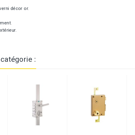
erni décor or.
ément.
térieur.
catégorie :