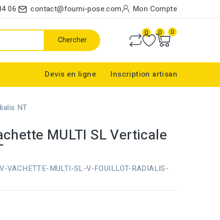
84 06
contact@fourni-pose.com
Mon Compte
0
0
0
Chercher
Devis en ligne
Inscription artisan
ialis NT
achette MULTI SL Verticale
T
V-VACHETTE-MULTI-SL-V-FOUILLOT-RADIALIS-