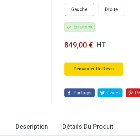
Gauche
Droite
En stock
check
HT
849,00 €

Demander Un Devis
Partager
Tweet
Pi
Description
Détails Du Produit