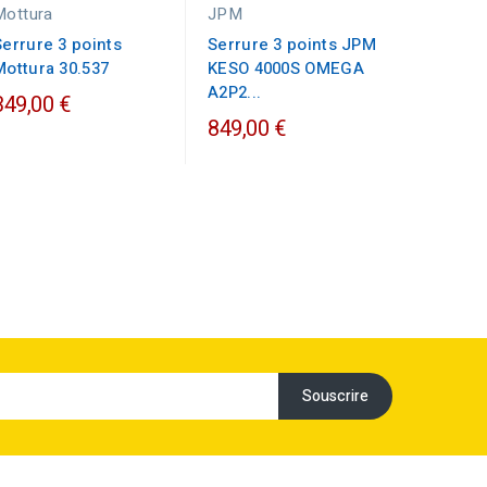
Mottura
JPM
Iseo
Serrure 3 points
Serrure 3 points JPM
Serrure
Mottura 30.537
KESO 4000S OMEGA
CITY P
A2P2...
A2P1...
349,00 €
849,00 €
449,00