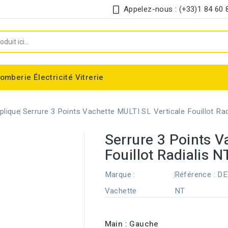
Appelez-nous : (+33)1 84 60 
lomberie
Électricité
Vitrerie
Chauffe-eau électrique instantané
Interrupteur et disjoncteur différentiel
plique
Serrure 3 Points Vachette MULTI SL Verticale Fouillot Rad
Serrure 3 Points V
Fouillot Radialis N
Marque :
Référence :
DE
Vachette
NT
Main : Gauche