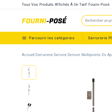
Tous Vos Produits Affichés À Un Tarif Fourni-Posé.
Parcourir les catégories
Serrurerie
P

Cylindre européen à double entrée
Accueil
Serrurerie
Serrure
Serrure Multipoints En Ap