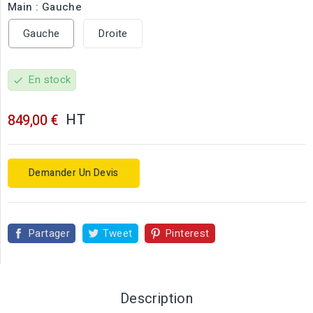
Main : Gauche
Gauche
Droite
En stock
check
HT
849,00 €
Demander Un Devis
Partager
Tweet
Pinterest
Description