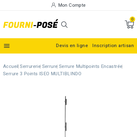
Mon Compte
0

Devis en ligne
Inscription artisan
Accueil
Serrurerie
Serrure
Serrure Multipoints Encastrée
Serrure 3 Points ISEO MULTIBLINDO