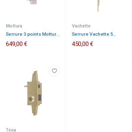
Mottura
Vachette
Serrure 3 points Mottura
Serrure Vachette 5
30.448
points série 5900
649,00 €
450,00 €
Tesa