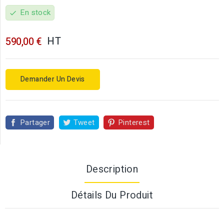
En stock
check
HT
590,00 €
Demander Un Devis
Partager
Tweet
Pinterest
Description
Détails Du Produit