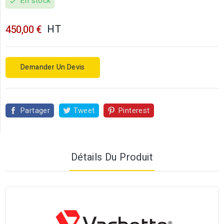
En stock
check
HT
450,00 €
Demander Un Devis
Partager
Tweet
Pinterest
Détails Du Produit