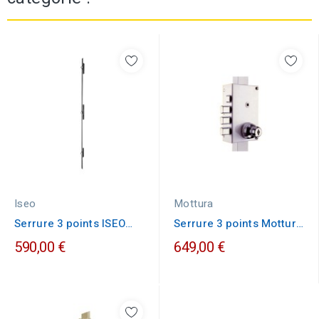
Iseo
Mottura
Serrure 3 points ISEO
Serrure 3 points Mottura
MULTIBLINDO
30.448
590,00 €
649,00 €