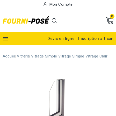
Mon Compte
0

Devis en ligne
Inscription artisan
Accueil
Vitrerie
Vitrage
Simple Vitrage
Simple Vitrage Clair