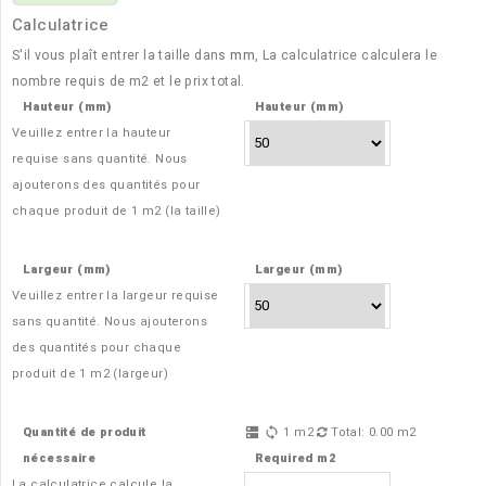
Calculatrice
S'il vous plaît entrer la taille dans
mm
, La calculatrice calculera le
nombre requis de
m2
et le prix total.
Hauteur (mm)
Hauteur (mm)
Veuillez entrer la hauteur
requise sans quantité. Nous
ajouterons des quantités pour
chaque produit de
1 m2 (la taille)
Largeur (mm)
Largeur (mm)
Veuillez entrer la largeur requise
sans quantité. Nous ajouterons
des quantités pour chaque
produit de
1 m2 (largeur)
Quantité de produit
1
m2
Total:
0.00
m2
dns
sync
nécessaire
Required m2
La calculatrice calcule la