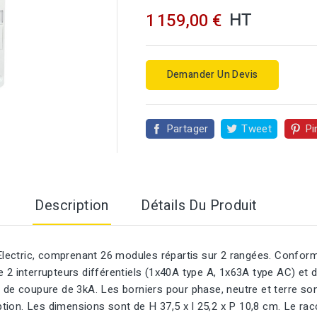
HT
1 159,00 €
Demander Un Devis
Partager
Tweet
Pi

Description
Détails Du Produit
Electric, comprenant 26 modules répartis sur 2 rangées. Conforme à
 2 interrupteurs différentiels (1x40A type A, 1x63A type AC) et 
de coupure de 3kA. Les borniers pour phase, neutre et terre sont 
option. Les dimensions sont de H 37,5 x l 25,2 x P 10,8 cm. Le rac