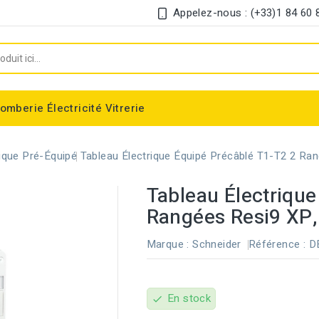
Appelez-nous : (+33)1 84 60 
lomberie
Électricité
Vitrerie
Chauffe-eau électrique instantané
Interrupteur et disjoncteur différentiel
rique Pré-Équipé
Tableau Électrique Équipé Précâblé T1-T2 2 
Tableau Électrique
Rangées Resi9 XP
Marque :
Schneider
Référence :
D
En stock
check