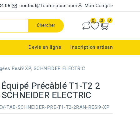
84 06
contact@fourni-pose.com
Mon Compte
0
0
0
Chercher
Devis en ligne
Inscription artisan
Rangées Resi9 XP, SCHNEIDER ELECTRIC
 Équipé Précâblé T1-T2 2
, SCHNEIDER ELECTRIC
EV-TAB-SCHNEIDER-PRE-T1-T2-2RAN-RESI9-XP