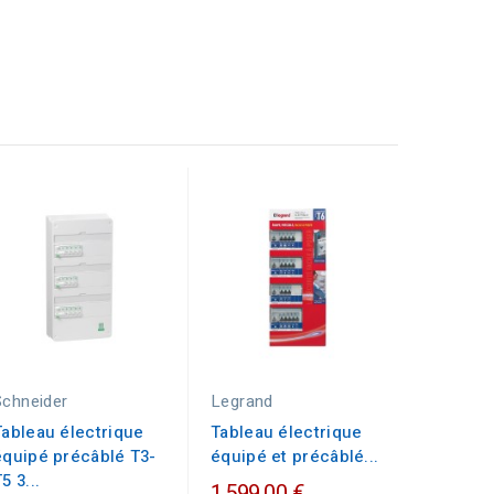
Schneider
Legrand
Legrand
Tableau électrique
Tableau électrique
Tableau
équipé précâblé T3-
équipé et précâblé...
équipé e
5 3...
1 599,00 €
999,00