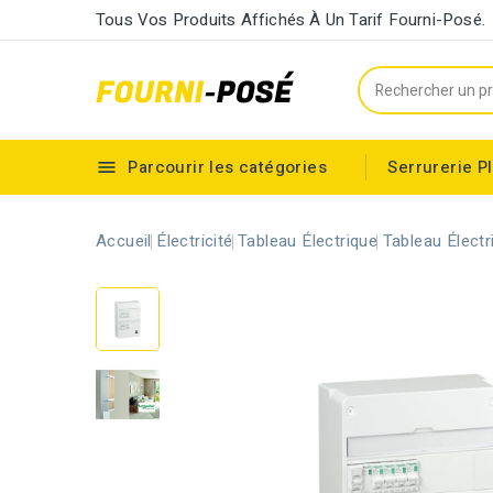
Tous Vos Produits Affichés À Un Tarif Fourni-Posé.
Parcourir les catégories
Serrurerie
P

Cylindre européen à double entrée
Accueil
Électricité
Tableau Électrique
Tableau Élect