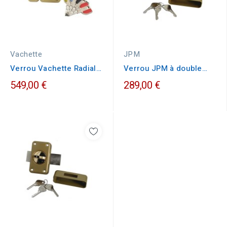
Vachette
JPM
Verrou Vachette Radialis
Verrou JPM à double
V136 à Double Entrée
entrée VEGA cylindre...
549,00 €
289,00 €