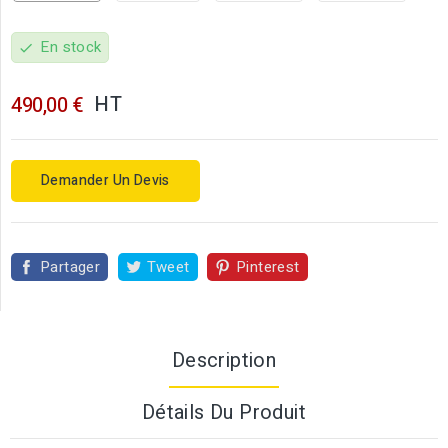
En stock
check
HT
490,00 €
Demander Un Devis
Partager
Tweet
Pinterest
Description
Détails Du Produit