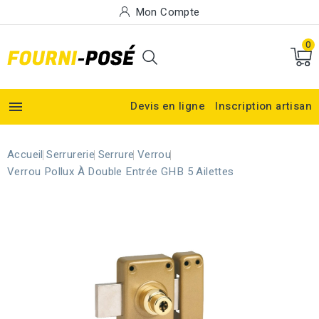
Mon Compte
0

Devis en ligne
Inscription artisan
Accueil
Serrurerie
Serrure
Verrou
Verrou Pollux À Double Entrée GHB 5 Ailettes