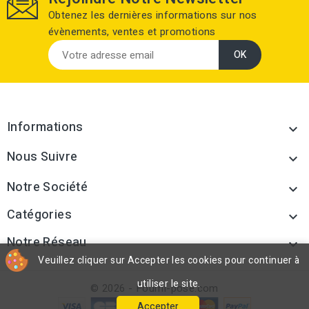
Obtenez les dernières informations sur nos
évènements, ventes et promotions
Informations

Nous Suivre

Notre Société

Catégories

Notre Réseau

Veuillez cliquer sur Accepter les cookies pour continuer à
utiliser le site.
© 2026 - Fourni-pose.com
Accepter