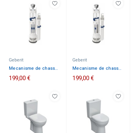
Geberit
Geberit
Mecanisme de chasse
Mecanisme de chasse
cloche GEBERIT
cloche GEBERIT
199,00 €
199,00 €
NEMO...
NEMO...