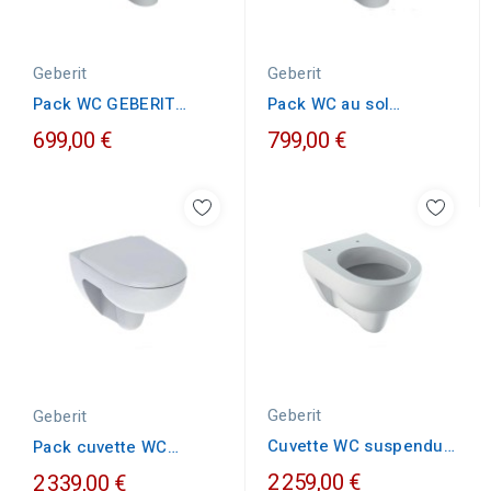
Geberit
Geberit
Pack WC GEBERIT
Pack WC au sol
RENOVA sortie
compact complet
699,00 €
799,00 €
horizontale
GEBERIT...
Geberit
Geberit
Cuvette WC suspendue
Pack cuvette WC
GEBERIT RENOVA à
suspendue GEBERIT
2 259,00 €
2 339,00 €