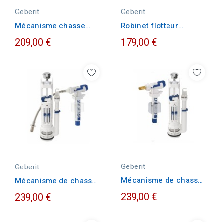
Geberit
Geberit
Mécanisme chasse
Robinet flotteur
GEBERIT réservoir...
GEBERIT type 380...
209,00 €
179,00 €
Geberit
Geberit
Mécanisme de chasse
Mécanisme de chasse
complet GEBERIT
complet GEBERIT
239,00 €
239,00 €
Double...
Double...