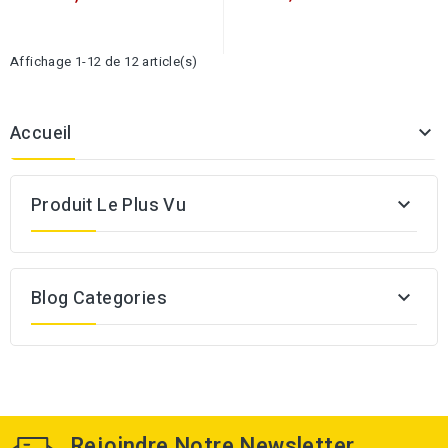
fond...
RENOVA...
Affichage 1-12 de 12 article(s)
Accueil

Produit Le Plus Vu

Blog Categories

Rejoindre Notre Newsletter