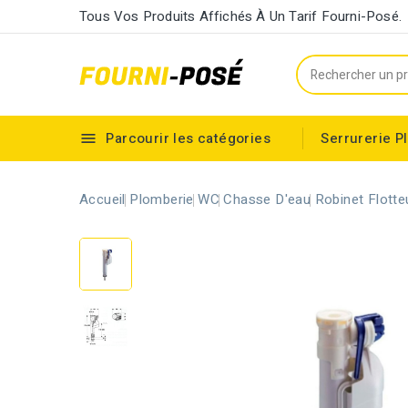
Tous Vos Produits Affichés À Un Tarif Fourni-Posé.
Parcourir les catégories
Serrurerie
P

Cylindre européen à double entrée
Accueil
Plomberie
WC
Chasse D'eau
Robinet Flotte