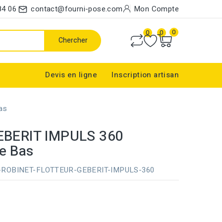
84 06
contact@fourni-pose.com
Mon Compte
0
0
0
Chercher
Devis en ligne
Inscription artisan
as
GEBERIT IMPULS 360
Le Bas
-ROBINET-FLOTTEUR-GEBERIT-IMPULS-360