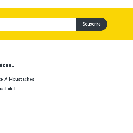
Réseau
te À Moustaches
ustpilot