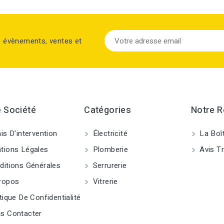
s évènements, ventes et
 Société
Catégories
Notre 
is D'intervention
Électricité
La Boî
ions Légales
Plomberie
Avis Tr
itions Générales
Serrurerie
ropos
Vitrerie
tique De Confidentialité
s Contacter