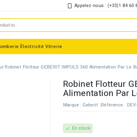
Appelez-nous : (+33)1 84 60 
lomberie
Électricité
Vitrerie
Chauffe-eau électrique instantané
Interrupteur et disjoncteur différentiel
ur
Robinet Flotteur GEBERIT IMPULS 360 Alimentation Par Le B
Robinet Flotteur 
Alimentation Par 
Marque :
Geberit
Référence :
DEV
En stock
check