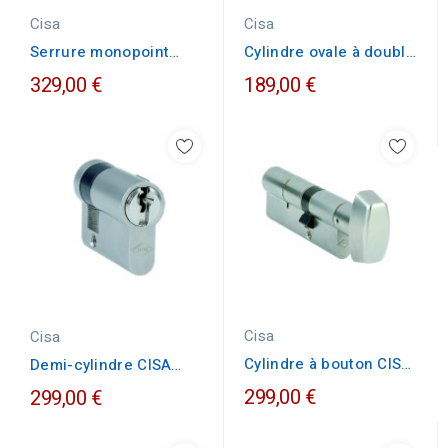
Cisa
Cisa
Serrure monopoint
Cylindre ovale à double
Cisa verticale fouillot
entrée Cisa PO55
329,00 €
189,00 €
Cisa
Cisa
Cylindre à bouton CISA
Demi-cylindre CISA
B30X30 laiton nickelé
10X30 laiton nickelé
299,00 €
299,00 €