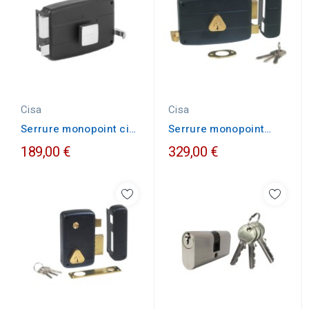
Cisa
Cisa
Serrure monopoint cisa
Serrure monopoint
à bouton horizontal...
Cisa horizontale à
189,00 €
329,00 €
tirage