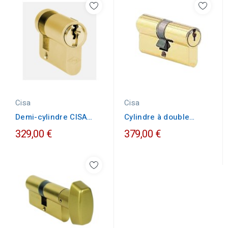
Cisa
Cisa
Demi-cylindre CISA
Cylindre à double
C2000 10X30 laiton poli
entrée CISA 30X30
329,00 €
379,00 €
laiton...