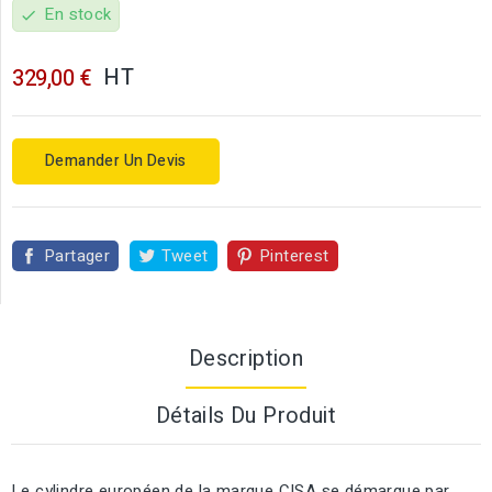
En stock
check
HT
329,00 €
Demander Un Devis
Partager
Tweet
Pinterest
Description
Détails Du Produit
Le cylindre européen de la marque CISA se démarque par