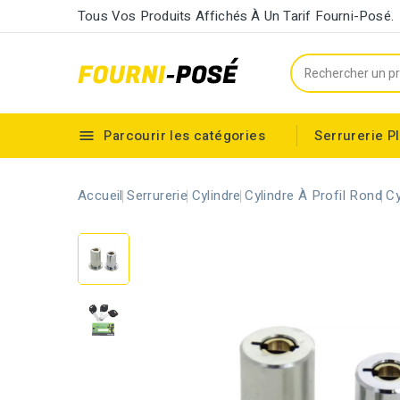
Tous Vos Produits Affichés À Un Tarif Fourni-Posé.
Parcourir les catégories
Serrurerie
P

Cylindre européen à double entrée
Accueil
Serrurerie
Cylindre
Cylindre À Profil Rond
C