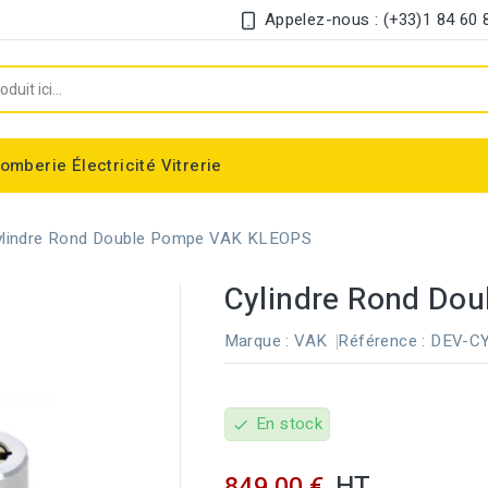
Appelez-nous : (+33)1 84 60 
lomberie
Électricité
Vitrerie
Chauffe-eau électrique instantané
Interrupteur et disjoncteur différentiel
ylindre Rond Double Pompe VAK KLEOPS
Cylindre Rond Do
Marque :
VAK
Référence :
DEV-C
En stock
check
HT
849,00 €