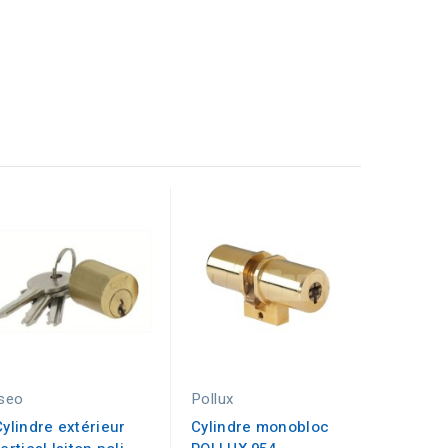
Iseo
Pollux
Pollux
Cylindre extérieur
Cylindre monobloc
Cylindr