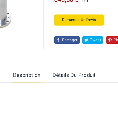
Demander Un Devis
Partager
Tweet
Pi

Description
Détails Du Produit