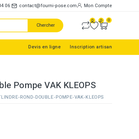
84 06
contact@fourni-pose.com
Mon Compte
0
0
0
Chercher
Devis en ligne
Inscription artisan
uble Pompe VAK KLEOPS
YLINDRE-ROND-DOUBLE-POMPE-VAK-KLEOPS