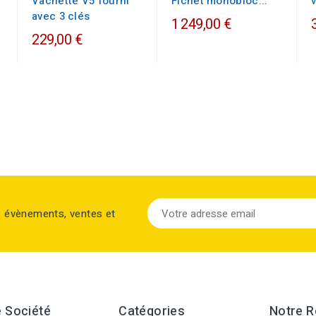
Vachette V5 fourni
Fichet monobloc...
v
avec 3 clés
1 249,00 €
229,00 €
s évènements, ventes et
 Société
Catégories
Notre 