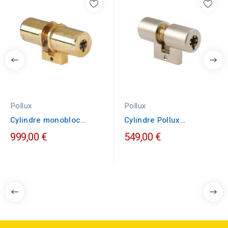
Pollux
Pollux
Cylindre monobloc
Cylindre Pollux
POLLUX 954 longueur...
monobloc laiton
999,00 €
549,00 €
Bricard...