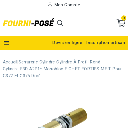
Mon Compte
0

Devis en ligne
Inscription artisan
Accueil
Serrurerie
Cylindre
Cylindre À Profil Rond
Cylindre F3D A2P1* Monobloc FICHET FORTISSIME T Pour
G372 Et G375 Doré