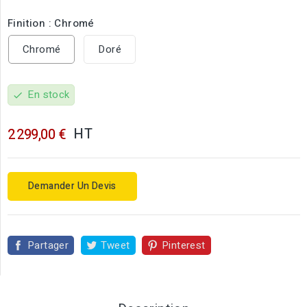
Finition : Chromé
Chromé
Doré
En stock
check
HT
2 299,00 €
Demander Un Devis
Partager
Tweet
Pinterest