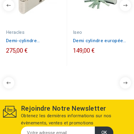
Heracles
Iseo
Demi-cylindre
Demi cylindre européen
HERACLES 5G 10X30 à
ISEO IS R6 10x30 mm
275,00 €
149,00 €
panneton...
Rejoindre Notre Newsletter
Obtenez les dernières informations sur nos
évènements, ventes et promotions