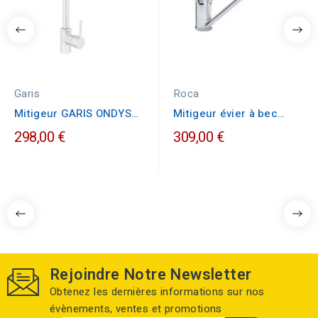
Garis
Roca
Mitigeur GARIS ONDYS
Mitigeur évier à bec
bec haut
fondu mobile Roca
298,00 €
309,00 €
ADELE
Rejoindre Notre Newsletter
Obtenez les dernières informations sur nos
évènements, ventes et promotions