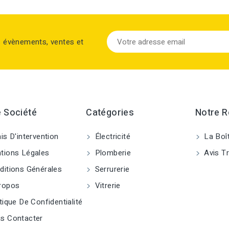
s évènements, ventes et
 Société
Catégories
Notre 
is D'intervention
Électricité
La Boî
ions Légales
Plomberie
Avis Tr
itions Générales
Serrurerie
ropos
Vitrerie
tique De Confidentialité
s Contacter