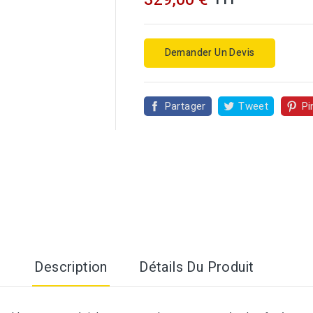
Demander Un Devis
Partager
Tweet
Pi

Description
Détails Du Produit