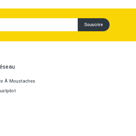
Réseau
te À Moustaches
ustpilot