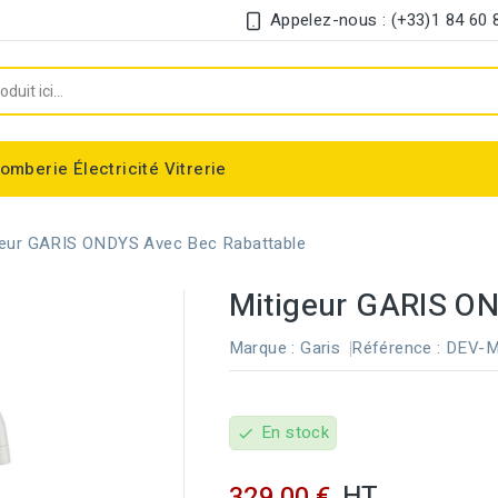
Appelez-nous : (+33)1 84 60 
lomberie
Électricité
Vitrerie
Chauffe-eau électrique instantané
Interrupteur et disjoncteur différentiel
geur GARIS ONDYS Avec Bec Rabattable
Mitigeur GARIS ON
Marque :
Garis
Référence :
DEV-M
En stock
check
HT
329,00 €