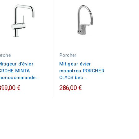
Grohe
Porcher
Garis
Mitigeur d'évier
Mitigeur évier
Mitigeu
GROHE MINTA
monotrou PORCHER
ONDYS p
monocommande...
OLYOS bec...
319,00
399,00 €
286,00 €