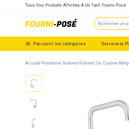
Tous Vos Produits Affichés À Un Tarif Fourni-Posé.
Parcourir les catégories
Serrurerie
P

Cylindre européen à double entrée
Accueil
Plomberie
Robinet
Robinet De Cuisine
Miti