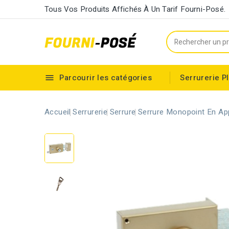
Tous Vos Produits Affichés À Un Tarif Fourni-Posé.
Parcourir les catégories
Serrurerie
P

Cylindre européen à double entrée
Accueil
Serrurerie
Serrure
Serrure Monopoint En Ap