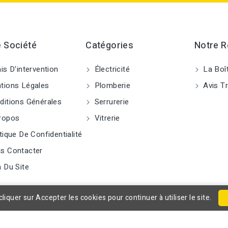
 Société
Catégories
Notre 
is D'intervention
Électricité
La Boî
ions Légales
Plomberie
Avis Tr
itions Générales
Serrurerie
ropos
Vitrerie
tique De Confidentialité
s Contacter
 Du Site
cliquer sur Accepter les cookies pour continuer à utiliser le site.