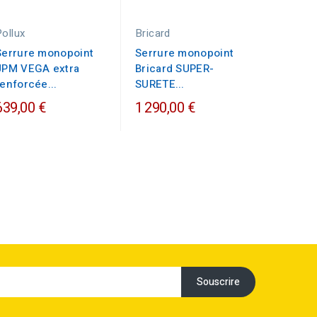
Pollux
Bricard
Heracle
Serrure monopoint
Serrure monopoint
Serrure
JPM VEGA extra
Bricard SUPER-
Heracle
renforcée...
SURETE...
229,00
639,00 €
1 290,00 €