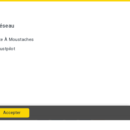
Réseau
te À Moustaches
ustpilot
Accepter