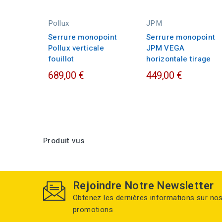
Pollux
JPM
Serrure monopoint
Serrure monopoint
Pollux verticale
JPM VEGA
fouillot
horizontale tirage
689,00 €
449,00 €
Produit vus
Rejoindre Notre Newsletter
Obtenez les dernières informations sur no
promotions