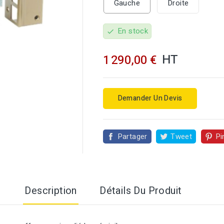
Gauche
Droite
En stock
check
HT
1 290,00 €

Demander Un Devis
Partager
Tweet
Pi
Description
Détails Du Produit