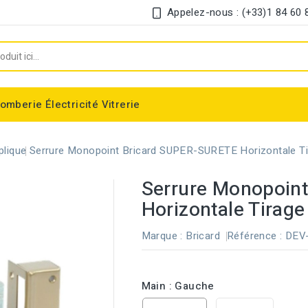
Appelez-nous : (+33)1 84 60 
lomberie
Électricité
Vitrerie
Chauffe-eau électrique instantané
Interrupteur et disjoncteur différentiel
plique
Serrure Monopoint Bricard SUPER-SURETE Horizontale T
Serrure Monopoin
Horizontale Tirage
Marque :
Bricard
Référence :
DEV
Main : Gauche