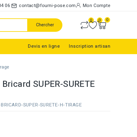
84 06
contact@fourni-pose.com
Mon Compte
0
0
0
Chercher
Devis en ligne
Inscription artisan
irage
t Bricard SUPER-SURETE
-BRICARD-SUPER-SURETE-H-TIRAGE