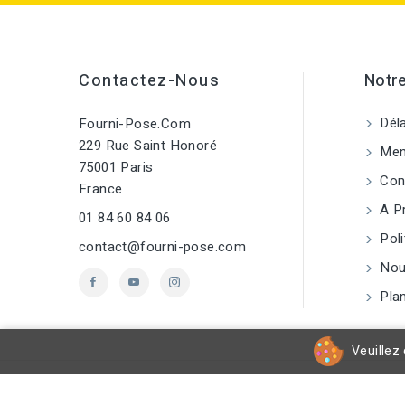
Contactez-Nous
Notre
Déla
Fourni-Pose.com
229 Rue Saint Honoré
Ment
75001 Paris
Cond
France
A P
01 84 60 84 06
Poli
contact@fourni-pose.com
Nou
Plan
Veuillez 
© 2026 - Fourni-pose.com