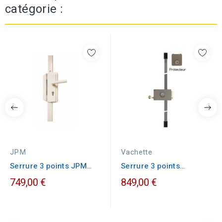
catégorie :
JPM
Vachette
Serrure 3 points JPM
Serrure 3 points
VIGISTYL
Vachette MULTI SL...
749,00 €
849,00 €