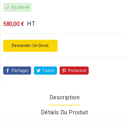
En stock
check
HT
580,00 €
Demander Un Devis
Partager
Tweet
Pinterest
Description
Détails Du Produit