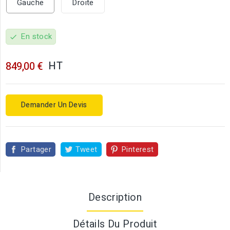
Gauche
Droite
En stock
check
HT
849,00 €
Demander Un Devis
Partager
Tweet
Pinterest
Description
Détails Du Produit